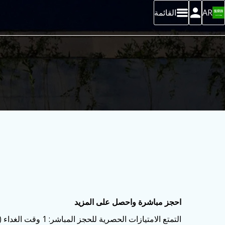
AR
القائمة
احجز مباشرة واحصل على المزيد
التمتع الامتيازات الحصرية للحجز المباشر: 1 وقت الغداء (دقيقة من 2 ليال البقاء) ، بيك اب من قبل توك توك من محطة للحافلات ، 20 ٪ على خدمة التدليك