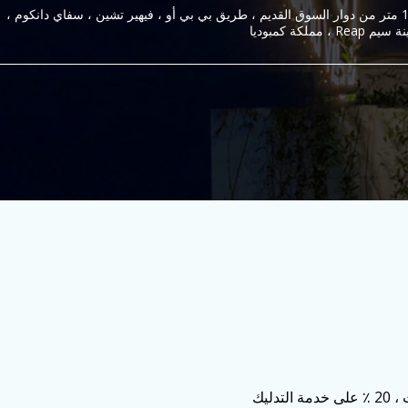
100 متر من دوار السوق القديم ، طريق بي بي أو ، فيهير تشين ، سفاي دانكوم ،
م Reap ، مملكة كمبوديا