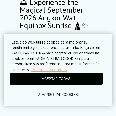
🌅 Experience the
Magical September
2026 Angkor Wat
Equinox Sunrise 🛕✨
Witness one of the most extraordinary
things
Este sitio web utiliza cookies para mejorar su
to do in Siem Reap, Cambodia
during the
rendimiento y su experiencia de usuario. Haga clic en
September 2026 Angkor Wat Equinox
, when
«ACEPTAR TODAS» para aceptar el uso de todas las
the rising sun aligns perfectly above the
cookies, o en «ADMINISTRAR COOKIES» para
iconic central tower of
Angkor Wat
. Expected
personalizar sus preferencias. Para más información,
around
22–23 September 2026
, this rare
Política de cookies
lea nuestra
.
celestial event beautifully reveals the close
connection between
ancient astronomy 🌞🔭
ACEPTAR TODAS
and the highest achievement of Khmer
architecture 🛕
, showcasing the remarkable
precision, cosmic symbolism, and sacred
ADMINISTRAR COOKIES
design of the Khmer Empire’s greatest
masterpiece.