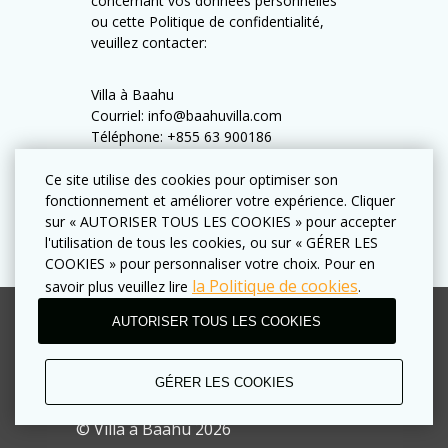
concernant vos données personnelles
ou cette Politique de confidentialité,
veuillez contacter:
Villa à Baahu
Courriel: info@baahuvilla.com
Téléphone: +855 63 900186
Ce site utilise des cookies pour optimiser son
fonctionnement et améliorer votre expérience. Cliquer
sur « AUTORISER TOUS LES COOKIES » pour accepter
l'utilisation de tous les cookies, ou sur « GÉRER LES
COOKIES » pour personnaliser votre choix. Pour en
la Politique de cookies
savoir plus veuillez lire
.
AUTORISER TOUS LES COOKIES
Conditions d'utilisation
Politique de confidentialité
GÉRER LES COOKIES
Règles commerciales
© Villa à Baahu 2026