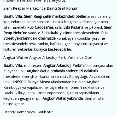
hissettiren bir konaklama yaratıyoruz.
Siem Reap'in Merkezinde Birinci Sınıf Konum
Baahu Villa
,
Siem Reap şehir merkezindeki oteller
arasında en iyi
konumlardan birine sahiptir. Turistik bölgenin kalbinde yer alan
villa, hareketli
Pub Caddesi'ne
, ünlü
Eski Pazar'a
ve pitoresk
Siem
Reap Nehri'ne
sadece
3 dakikalık yürüme
mesafesindedir.
Pub
Street yakınlarındaki otelimizde
konaklayan konuklar yürüme
mesafesindeki restoranları, kafeleri, gece hayatını, alışverişi ve
kültürel mekanları kolayca keşfedebilirler.
Angkor Wat ve Angkor Arkeoloji Parkı Yakınında Otel
Baahu Villa
, muhteşem
Angkor Arkeoloji Parkı'nın
bir parçası olan
dünyaca ünlü
Angkor Wat'a
arabayla sadece 15 dakikalık
mesafede elverişli bir konuma sahiptir. Güneydoğu Asya'daki en
ünlü
UNESCO Dünya Mirası
Alanlarından biri olan Angkor,
Kamboçya'ya yapılacak her ziyaretin en önemli noktasıdır ve
Baahu Villa'yı, antik Kmer İmparatorluğu'nun tapınaklarını
keşfeden gezginler için
Angkor Wat'ın yakınında
ideal bir otel
haline getirir.
Otantik Kamboçyalı Butik Villa