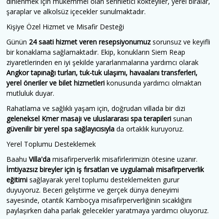
dinlenmek için mükemmel olan serinletici kokteyller, yerel biralar,
şaraplar ve alkolsüz içecekler sunulmaktadır.
Kişiye Özel Hizmet ve Misafir Desteği
Günün
24 saati hizmet veren resepsiyonumuz
sorunsuz ve keyifli
bir konaklama sağlamaktadır. Ekip, konukların Siem Reap
ziyaretlerinden en iyi şekilde yararlanmalarına yardımcı olarak
Angkor tapınağı turları, tuk-tuk ulaşımı, havaalanı transferleri,
yerel öneriler ve bilet hizmetleri
konusunda yardımcı olmaktan
mutluluk duyar.
Rahatlama ve sağlıklı yaşam için, doğrudan villada bir dizi
geleneksel Kmer masajı ve uluslararası spa terapileri
sunan
güvenilir bir yerel spa sağlayıcısıyla
da ortaklık kuruyoruz.
Yerel Toplumu Desteklemek
Baahu
Villa'da
misafirperverlik misafirlerimizin ötesine uzanır.
İmtiyazsız bireyler için iş fırsatları ve uygulamalı misafirperverlik
eğitimi
sağlayarak yerel toplumu desteklemekten gurur
duyuyoruz. Beceri geliştirme ve gerçek dünya deneyimi
sayesinde, otantik Kamboçya misafirperverliğinin sıcaklığını
paylaşırken daha parlak gelecekler yaratmaya yardımcı oluyoruz.