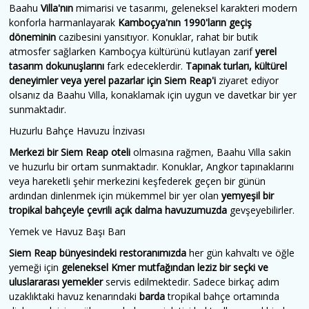
Baahu
Villa'nın
mimarisi ve tasarımı, geleneksel karakteri modern
konforla harmanlayarak
Kamboçya'nın 1990'ların geçiş
döneminin
cazibesini yansıtıyor. Konuklar, rahat bir butik
atmosfer sağlarken Kamboçya kültürünü kutlayan zarif
yerel
tasarım dokunuşlarını
fark edeceklerdir.
Tapınak turları, kültürel
deneyimler veya yerel pazarlar için Siem Reap'i
ziyaret ediyor
olsanız da Baahu Villa, konaklamak için uygun ve davetkar bir yer
sunmaktadır.
Huzurlu Bahçe Havuzu İnzivası
Merkezi bir Siem Reap oteli
olmasına rağmen, Baahu Villa sakin
ve huzurlu bir ortam sunmaktadır. Konuklar, Angkor tapınaklarını
veya hareketli şehir merkezini keşfederek geçen bir günün
ardından dinlenmek için mükemmel bir yer olan
yemyeşil bir
tropikal bahçeyle çevrili açık dalma havuzumuzda
gevşeyebilirler.
Yemek ve Havuz Başı Barı
Siem Reap bünyesindeki restoranımızda
her gün kahvaltı ve öğle
yemeği için
geleneksel Kmer mutfağından leziz bir seçki ve
uluslararası yemekler
servis edilmektedir. Sadece birkaç adım
uzaklıktaki havuz kenarındaki
barda
tropikal bahçe ortamında