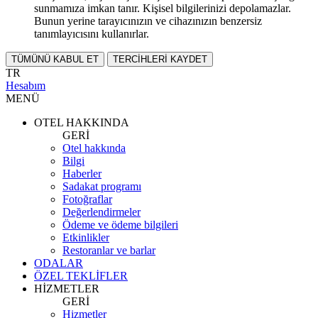
sunmamıza imkan tanır. Kişisel bilgilerinizi depolamazlar.
Bunun yerine tarayıcınızın ve cihazınızın benzersiz
tanımlayıcısını kullanırlar.
TÜMÜNÜ KABUL ET
TERCİHLERİ KAYDET
TR
Hesabım
MENÜ
OTEL HAKKINDA
GERİ
Otel hakkında
Bilgi
Haberler
Sadakat programı
Fotoğraflar
Değerlendirmeler
Ödeme ve ödeme bilgileri
Etkinlikler
Restoranlar ve barlar
ODALAR
ÖZEL TEKLİFLER
HİZMETLER
GERİ
Hizmetler