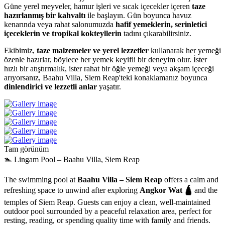
Güne yerel meyveler, hamur işleri ve sıcak içecekler içeren
taze
hazırlanmış bir kahvaltı
ile başlayın. Gün boyunca havuz
kenarında veya rahat salonumuzda
hafif yemeklerin, serinletici
içeceklerin ve tropikal kokteyllerin
tadını çıkarabilirsiniz.
Ekibimiz,
taze malzemeler ve yerel lezzetler
kullanarak her yemeği
özenle hazırlar, böylece her yemek keyifli bir deneyim olur. İster
hızlı bir atıştırmalık, ister rahat bir öğle yemeği veya akşam içeceği
arıyorsanız, Baahu Villa, Siem Reap'teki konaklamanız boyunca
dinlendirici ve lezzetli anlar
yaşatır.
Tam görünüm
🏊 Lingam Pool – Baahu Villa, Siem Reap
The swimming pool at
Baahu Villa – Siem Reap
offers a calm and
refreshing space to unwind after exploring
Angkor Wat 🛕
and the
temples of Siem Reap. Guests can enjoy a clean, well-maintained
outdoor pool surrounded by a peaceful relaxation area, perfect for
resting, reading, or spending quality time with family and friends.