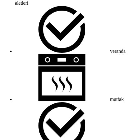
aletleri
veranda
mutfak