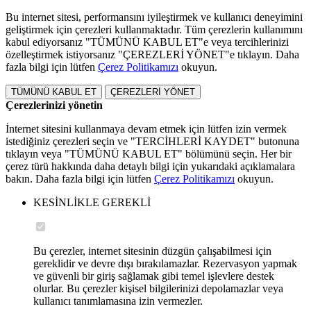
Bu internet sitesi, performansını iyileştirmek ve kullanıcı deneyimini
geliştirmek için çerezleri kullanmaktadır. Tüm çerezlerin kullanımını
kabul ediyorsanız "TÜMÜNÜ KABUL ET"e veya tercihlerinizi
özelleştirmek istiyorsanız "ÇEREZLERİ YÖNET"e tıklayın. Daha
fazla bilgi için lütfen
Çerez Politikamızı
okuyun.
TÜMÜNÜ KABUL ET
ÇEREZLERİ YÖNET
Çerezlerinizi yönetin
İnternet sitesini kullanmaya devam etmek için lütfen izin vermek
istediğiniz çerezleri seçin ve "TERCİHLERİ KAYDET" butonuna
tıklayın veya "TÜMÜNÜ KABUL ET" bölümünü seçin. Her bir
çerez türü hakkında daha detaylı bilgi için yukarıdaki açıklamalara
bakın. Daha fazla bilgi için lütfen
Çerez Politikamızı
okuyun.
KESİNLİKLE GEREKLİ
Bu çerezler, internet sitesinin düzgün çalışabilmesi için
gereklidir ve devre dışı bırakılamazlar. Rezervasyon yapmak
ve güvenli bir giriş sağlamak gibi temel işlevlere destek
olurlar. Bu çerezler kişisel bilgilerinizi depolamazlar veya
kullanıcı tanımlamasına izin vermezler.