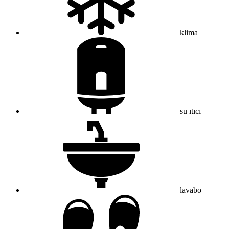
klima
su ıtıcı
lavabo