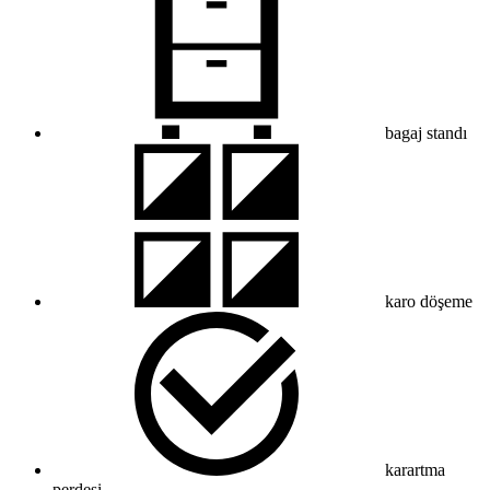
bagaj standı
karo döşeme
karartma
perdesi