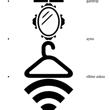
gardrop
ayna
elbise askısı