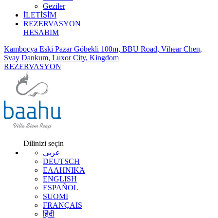
Geziler
İLETİŞİM
REZERVASYON
HESABIM
Kamboçya Eski Pazar Göbekli 100m, BBU Road, Vihear Chen,
Svay Dankum, Luxor City, Kingdom
REZERVASYON
Dilinizi seçin
عربي
DEUTSCH
ΕΛΛΗΝΙΚΆ
ENGLISH
ESPAÑOL
SUOMI
FRANÇAIS
हिंदी