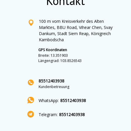
Kontakt
100 m vom Kreisverkehr des Alten
Marktes, BBU Road, Vihear Chen, Svay
Dankum, Stadt Siem Reap, Königreich
Kambodscha
GPS Koordinaten
Breite: 13.351903
Längengrad: 103.8526543
85512403938
Kundenbetreuung
WhatsApp:
85512403938
Telegram:
85512403938