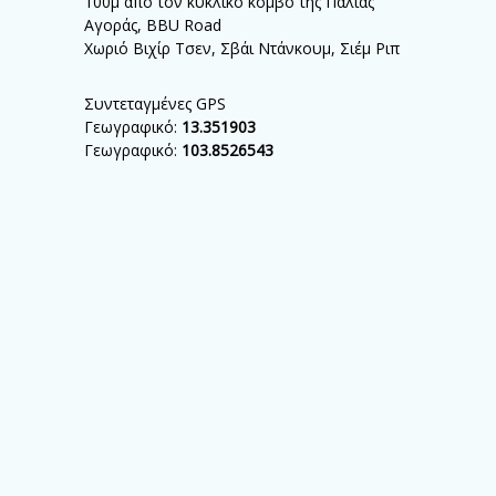
100μ από τον κυκλικό κόμβο της Παλιάς
Αγοράς, BBU Road
Χωριό Βιχίρ Τσεν, Σβάι Ντάνκουμ,
Σιέμ Ριπ
Συντεταγμένες GPS
Γεωγραφικό:
13.351903
Γεωγραφικό:
103.8526543