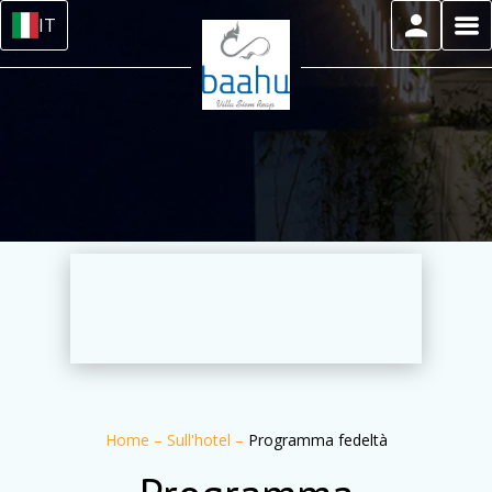
IT
Home
–
Sull'hotel
–
Programma fedeltà