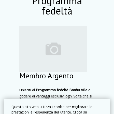
Programma
fedeltà
Membro Argento
Unisciti al
Programma fedeltà Baahu Villa
e
godere di vantaggi esclusivi ogni volta che si
rimane con noi! Guadagna punti con ogni
Questo sito web utilizza i cookie per migliorare le
Mostra altro
prenotazione che può essere riscattato per
prestazioni e l'esperienza dell'utente. Clicca su