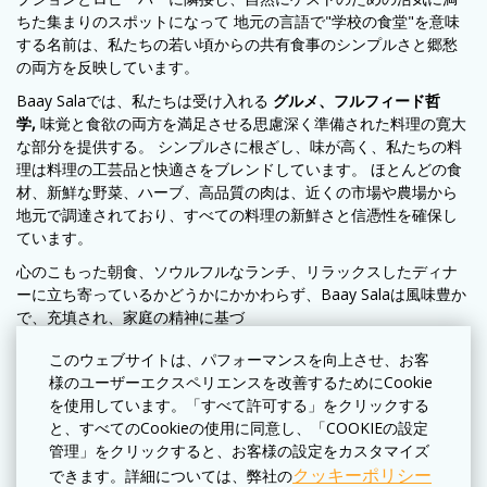
ちた集まりのスポットになって 地元の言語で"学校の食堂"を意味
する名前は、私たちの若い頃からの共有食事のシンプルさと郷愁
の両方を反映しています。
Baay Salaでは、私たちは受け入れる
グルメ、フルフィード哲
学,
味覚と食欲の両方を満足させる思慮深く準備された料理の寛大
な部分を提供する。 シンプルさに根ざし、味が高く、私たちの料
理は料理の工芸品と快適さをブレンドしています。 ほとんどの食
材、新鮮な野菜、ハーブ、高品質の肉は、近くの市場や農場から
地元で調達されており、すべての料理の新鮮さと信憑性を確保し
ています。
心のこもった朝食、ソウルフルなランチ、リラックスしたディナ
ーに立ち寄っているかどうかにかかわらず、Baay Salaは風味豊か
で、充填され、家庭の精神に基づ
このウェブサイトは、パフォーマンスを向上させ、お客
様のユーザーエクスペリエンスを改善するためにCookie
を使用しています。「すべて許可する」をクリックする
と、すべてのCookieの使用に同意し、「COOKIEの設定
管理」をクリックすると、お客様の設定をカスタマイズ
クッキーポリシー
できます。詳細については、弊社の