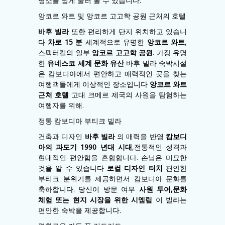
명소를 쉽게 둘러 볼 수 있습니다.
앙코르 와트 및 앙코르 고고학 공원 근처의 호텔
바후 빌라
또한 편리하게 단지 위치하고 있습니
다
차로 15 분
세계적으로 유명한
앙코르 와트
,
스펙터컬의 일부
앙코르 고고학 공원
. 가장 유명
한
유네스코 세계 문화 유산
바후 빌라 숙박시설
은 캄보디아에서 편안하고 매력적인 곳을 찾는
여행객들에게 이상적인 장소입니다
앙코르 와트
근처 호텔
고대 크메르 제국의 사원을 탐험하는
여행자를 위해.
정통 캄보디아 부티크 빌라
건축과 디자인
바후 빌라
의 매력을 반영
캄보디
아의 과도기 1990 년대 시대
,전통적인 성격과
현대적인 편안함을 혼합합니다. 손님은 미묘한
것을 알 수 있습니다
로컬 디자인 터치
편안한
부티크 분위기를 제공하면서 캄보디아 문화를
축하합니다. 당신이 방문 여부
사원 투어,문화
체험 또는 현지 시장을 위한 시엠립
이 빌라는
편안한 숙박을 제공합니다.