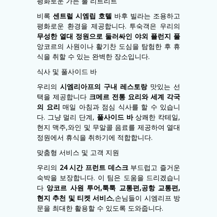
평화로운 가든 풀 리트리트
비록
센트럴 시엠립 호텔
바후 빌라는 조용하고
평화로운 환경을 제공합니다. 투숙객은 우리의
무성한 열대 정원으로 둘러싸인 야외 플런지 풀
앙코르의 사원이나 활기찬 도심을 탐험한 후 휴
식을 취할 수 있는 완벽한 장소입니다.
식사 및 풀사이드 바
우리의
시엠리아프의 구내 레스토랑
맛있는 선
택을 제공합니다
크메르 전통 요리와 세계 각국
의 요리
매일 아침과 점심 식사를 할 수 있습니
다. 그냥 멀리 단계,
풀사이드 바
상쾌한 칵테일,
현지 맥주,와인 및 무알콜 음료를 제공하여 열대
정원에서 휴식을 취하기에 적합합니다.
맞춤형 서비스 및 고객 지원
우리의
24 시간 프런트 데스크
부드럽고 즐거운
숙박을 보장합니다. 이 팀은 도움을 드리겠습니
다
앙코르 사원 투어,툭툭 교통편,공항 교통편,
현지 추천 및 티켓 서비스
,손님들이 시엠리프 방
문을 최대한 활용할 수 있도록 도와줍니다.