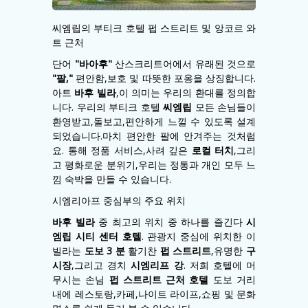
씨엠립의 부티크 호텔 펍 스트리트 및 앙코르 와
트 근처
단어
"바아후"
산스크리트어에서 유래된 것으로
"팔,"
편안함,보호 및 따뜻한 포옹을 상징합니다.
아트
바후 빌라
,이 의미는 우리의 환대를 정의합
니다. 우리의 부티크 호텔
씨엠립
모든 손님들이
환영받고,돌보고,편안하게 느낄 수 있도록 설계
되었습니다.마치 편안한 팔에 안겨주는 것처럼
요. 통해 정품 서비스,사려 깊은
로컬 터치
,그리
고 평화로운 분위기,우리는 정통과 개인 모두 느
낌 숙박을 만들 수 있습니다.
시엠리아프 중심부의 주요 위치
바후 빌라
중 최고의 위치 중 하나를 즐긴다
시
엠립 시티 센터 호텔
. 관광지 중심에 위치한 이
빌라는
도보 3 분
활기찬
펍 스트리트
,유명한
구
시장
,그리고 경치
시엠리프 강
. 저희 호텔에 머
무시는 손님
펍 스트리트 근처 호텔
도보 거리
내에 레스토랑,카페,나이트 라이프,쇼핑 및 문화