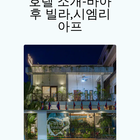
호텔 소개-바아
후 빌라,시엠리
아프