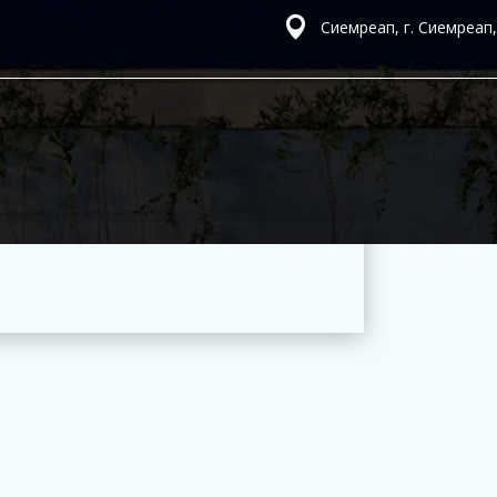
Сиемреап, г. Сиемреап,