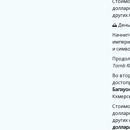
Стоимос
долларо
других 
🌅 День
Начнит
империи
и симво
Продол
Tomb R
Во вто
достоп
Бапхуо
Кхмерс
Стоимос
долларо
других 
доллара