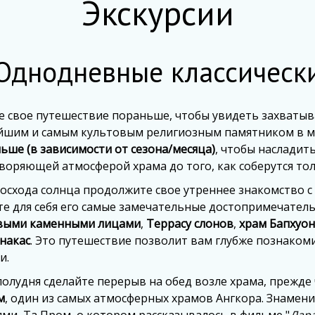
Экскурсии
Однодневные классическ
е свое путешествие пораньше, чтобы увидеть захваты
йшим и самым культовым религиозным памятником в ми
ьше (в зависимости от сезона/месяца)
, чтобы насладит
воряющей атмосферой храма до того, как соберутся то
восхода солнца продолжите свое утреннее знакомство 
те для себя его самые замечательные достопримечател
выми каменными лицами
,
Террасу слонов
,
храм Бапхуон
накас
. Это путешествие позволит вам глубже познаком
и.
полудня сделайте перерыв на обед возле храма, прежд
м
, один из самых атмосферных храмов Ангкора. Знаме