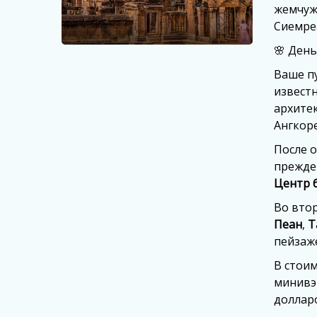
жемчуж
Сиемре
🌸 День
Ваше п
извест
архитек
Ангкоре
После 
прежде
Центр 
Во вто
Пеан
,
Т
пейзаж
В стоим
минивэ
долларо