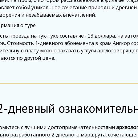
ми, Та Пром, о котором рассказывалось в фильме "
Лара
авляет собой уникальное сочетание природы и древней 
ворения и незабываемых впечатлений.
ормация о туре
ть проезда на тук-туке составляет 23 доллара, на автом
в. Стоимость 1-дневного абонемента в храм Ангкор сос
тельную плату можно заказать услуги англоговорящего 
аются по другой цене.
2-дневный ознакомительн
омьтесь с лучшими достопримечательностями
археолог
ьно разработанного 2-дневного маршрута, сочетающего