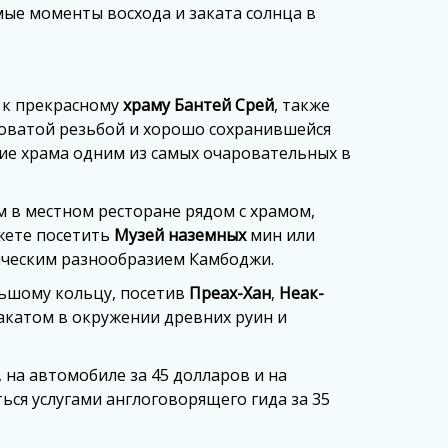
ые моменты восхода и заката солнца в
 к прекрасному
храму Бантей Срей
, также
ловатой резьбой и хорошо сохранившейся
ние храма одним из самых очаровательных в
 в местном ресторане рядом с храмом,
жете посетить
Музей наземных
мин или
гическим разнообразием Камбоджи.
льшому кольцу, посетив
Преах-Хан
,
Неак-
закатом в окружении древних руин и
, на автомобиле за 45 долларов и на
ся услугами англоговорящего гида за 35