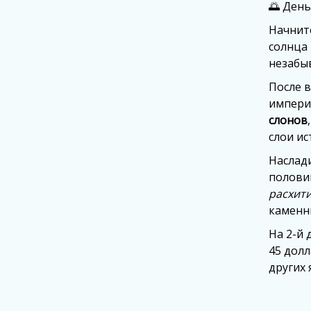
🌅 День
Начнит
солнца
незабы
После 
импери
слонов
слои ис
Наслад
полови
расхит
каменн
На 2-й 
45 долл
других 