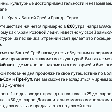
ины, культурные достопримечательности и незабываем
апе.
 1 – Храмы Бантей Срей и Гранд - Серкут
утешествие начнется примерно в
8:00
утра, направляясь
ному как “Храм Розовой леди”, известному своей замыс
турой из песчаника. Утренний свет делает это посеще
.
осмотра Бантей Срей насладитесь обеденным перерывом
 чем продолжить знакомство с культурой. Вы также мо
бабочек
, где можно познакомиться с историей и биоло
рой половине дня продолжите свое путешествие по Бо
а-Сом
и
Пре-Руп
, где вы сможете насладиться мирным 
ей джунглей.
ость 1-го дня входит проезд на тук-туке за 25 долларов
не за 50 долларов. Дополнительно можно воспользовать
в, другие языки предлагаются по другой цене.