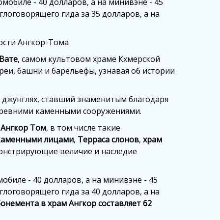
мобиле - 40 долларов, а на минивэне - 45
логоворящего гида за 35 долларов, а на
ности Ангкор-Тома
-Вате
, самом культовом храме Кхмерской
реи, башни и барельефы, узнавая об истории
в джунглях, ставший знаменитым благодаря
 древними каменными сооружениями.
д
Ангкор Том
, в том числе такие
 каменными лицами
,
Терраса слонов
,
храм
монстрирующие величие и наследие
обиле - 40 долларов, а на минивэне - 45
логоворящего гида за 40 долларов, а на
бонемента в храм Ангкор составляет 62