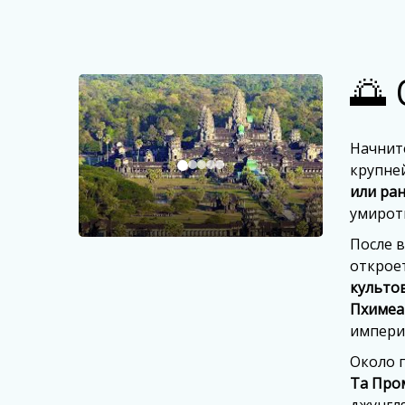
🌅 
Начнит
крупне
или ран
умирот
После 
открое
культо
Пхимеа
импери
Около 
Та Про