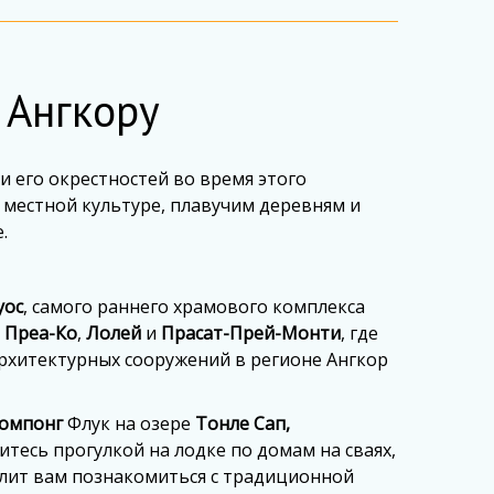
 Ангкору
и его окрестностей во время этого
местной культуре, плавучим деревням и
.
уос
, самого раннего храмового комплекса
,
Преа-Ко
,
Лолей
и
Прасат-Прей-Монти
, где
рхитектурных сооружений в регионе Ангкор
Компонг
Флук на озере
Тонле Сап,
тесь прогулкой на лодке по домам на сваях,
лит вам познакомиться с традиционной