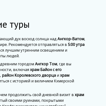
ие туры
вающий дух восход солнца над
Ангкор-Ватом
,
ре. Рекомендуется отправляться в
5:00 утра
ься лучшим утренним освещением и
лпы людей.
с древним городом
Ангкор Том
, где вы
ьности, включая
храм Байон с его
,
район Королевского дворца
и
храм
иться с историей и величием Кхмерской
е чем продолжить свой дневной визит в
храм
нитый своими руинами, покрытыми