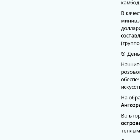
камбод
В качес
минивэн
долларо
составл
(группо
🌸 День
Начнит
розово
обеспе
искусст
На обр
Ангкор
Во вто
остров
теплым