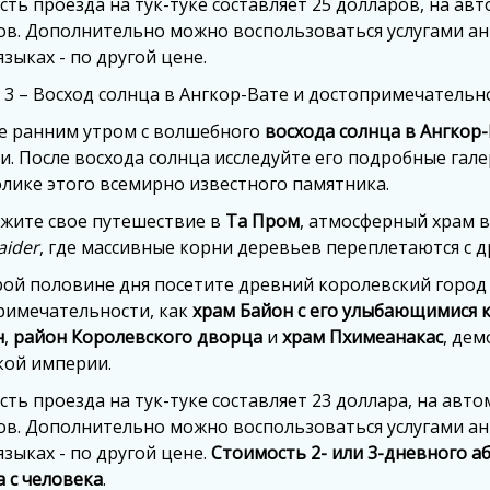
ть проезда на тук-туке составляет 25 долларов, на авто
в. Дополнительно можно воспользоваться услугами анг
языках - по другой цене.
 3 – Восход солнца в Ангкор-Вате и достопримечатель
е ранним утром с волшебного
восхода солнца в Ангкор
. После восхода солнца исследуйте его подробные гале
лике этого всемирно известного памятника.
жите свое путешествие в
Та Пром
, атмосферный храм 
aider
, где массивные корни деревьев переплетаются с
рой половине дня посетите древний королевский горо
римечательности, как
храм Байон с его улыбающимися
н
,
район Королевского дворца
и
храм Пхимеанакас
, де
кой империи.
ть проезда на тук-туке составляет 23 доллара, на автом
в. Дополнительно можно воспользоваться услугами анг
языках - по другой цене.
Стоимость 2- или 3-дневного а
 с человека
.