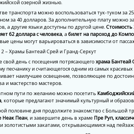
жийской озерной жизнью.
тве транспорта можно воспользоваться тук-туком за 25
ом за 40 долларов. За дополнительную плату можно за
в, а другие языки доступны по другой цене.
Стоимость 
яет 62 доллара с человека
, а
билет на пароход до Компо
вые цены могут варьироваться в зависимости от пасса
 2 – Храмы Бантеай Срей и Гранд-Серкут
е свой день с посещения потрясающего
храма Бантеай 
му песчанику и считающегося одним из самых красивых 
чивает наилучшее освещение, позволяющее по достоин
ва и мастерство мастеров.
атном пути по желанию можно посетить
Камбоджийский
а
, которые предлагают значимый культурный и образо
рой половине дня продолжите знакомство с Большой тр
е Неак Пеан
, и завершите день в храме
Пре Руп, класси
и золотистыми закатами, открывающимися над пейзаж