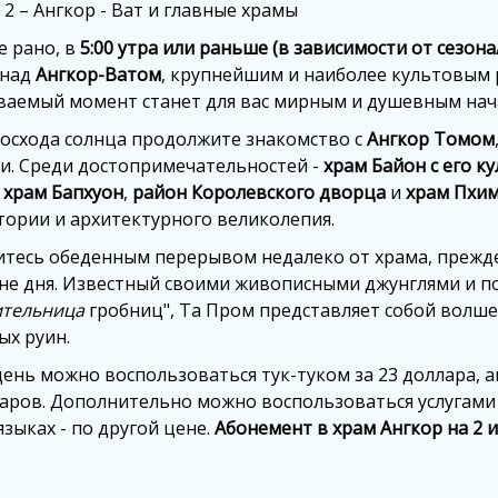
 2 – Ангкор - Ват и главные храмы
е рано, в
5:00 утра или раньше (в зависимости от сезона
 над
Ангкор-Ватом
, крупнейшим и наиболее культовым 
ваемый момент станет для вас мирным и душевным нач
восхода солнца продолжите знакомство с
Ангкор Томом
и. Среди достопримечательностей -
храм Байон с его 
,
храм Бапхуон
,
район Королевского дворца
и
храм Пхим
тории и архитектурного великолепия.
итесь обеденным перерывом недалеко от храма, прежд
не дня. Известный своими живописными джунглями и п
ительница
гробниц", Та Пром представляет собой волш
ых руин.
день можно воспользоваться тук-туком за 23 доллара, 
аров. Дополнительно можно воспользоваться услугами 
языках - по другой цене.
Абонемент в храм Ангкор на 2 и