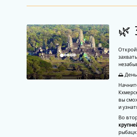
🌿 
Откройт
захват
незабы
🌅 День
Начнит
Кхмерс
вы смо
и узнат
Во вто
крупне
рыбацк