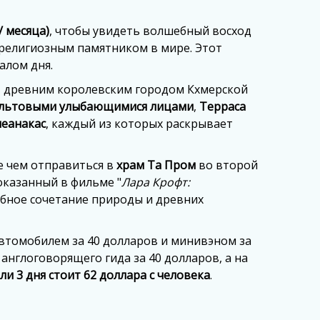
/ месяца)
, чтобы увидеть волшебный восход
религиозным памятником в мире. Этот
алом дня.
, древним королевским городом Кхмерской
культовыми улыбающимися лицами
,
Терраса
еанакас
, каждый из которых раскрывает
е чем отправиться в
храм Та Пром
во второй
оказанный в фильме "
Лара Крофт:
ебное сочетание природы и древних
автомобилем за 40 долларов и минивэном за
англоговорящего гида за 40 долларов, а на
ли 3 дня стоит 62 доллара с человека
.