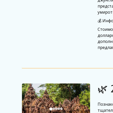
джунгля
предст
умирот
💰 Инф
Стоимос
долларо
дополни
предлаг
🌿 
Познак
тщател