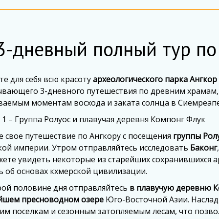
3-дневный полный тур по
е для себя всю красоту
археологического парка Ангкор
ывающего 3-дневного путешествия по древним храмам, 
ваемым моментам восхода и заката солнца в Сиемреапе
 1 – Группа Ролуос и плавучая деревня Компонг Флук
е свое путешествие по Ангкору с посещения
группы Рол
кой империи. Утром отправляйтесь исследовать
Баконг
жете увидеть некоторые из старейших сохранившихся а
ь об основах кхмерской цивилизации.
рой половине дня отправляйтесь
в плавучую деревню 
йшем пресноводном озере
Юго-Восточной Азии. Наслади
им поселкам и сезонным затопляемым лесам, что позво