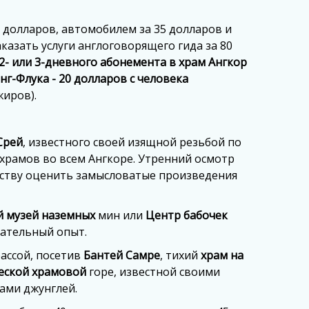
 долларов, автомобилем за 35 долларов и
казать услуги англоговорящего гида за 80
2- или 3-дневного абонемента в храм Ангкор
нг-Флука - 20 долларов с человека
жиров).
Срей
, известного своей изящной резьбой по
храмов во всем Ангкоре. Утренний осмотр
ству оценить замысловатые произведения
 музей наземных
мин или
Центр бабочек
вательный опыт.
ассой, посетив
Бантей Самре
, тихий
храм на
ческой храмовой
горе, известной своими
ами джунглей.